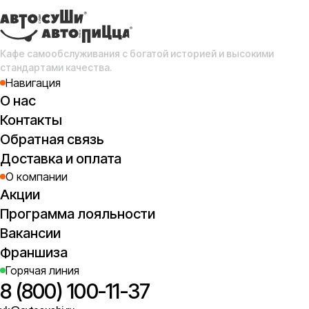
ли
М
ма
Кафе самообслуживания с богатой историей и высокими
2
стандартами качества.
Навигация
О нас
Контакты
Обратная связь
Доставка и оплата
О компании
Акции
Программа лояльности
Вакансии
Франшиза
Горячая линия
8 (800) 100-11-37