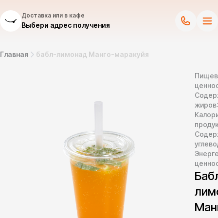
Доставка или в кафе
Выбери адрес получения
Главная
бабл-лимонад Манго-маракуйя
Пищев
ценнос
Содер
жиров
Калор
продук
Содер
углево
Энерг
ценно
Баб
лим
Ман