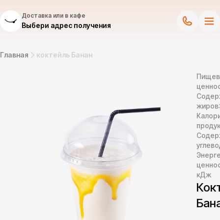
Доставка или в кафе
Выбери адрес получения
Главная
коктейль Банан
Пищев
ценнос
Содер
жиров
Калор
продук
Содер
углево
Энерг
ценно
кДж
Кок
Бан