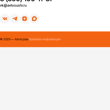
vk@avtosushi.ru
©
2026
— Автосуши
Правовая информация