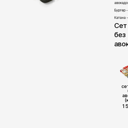
авокадо-
Бургер -
Катана 
Сет
без
аво
се
ав
(
1 