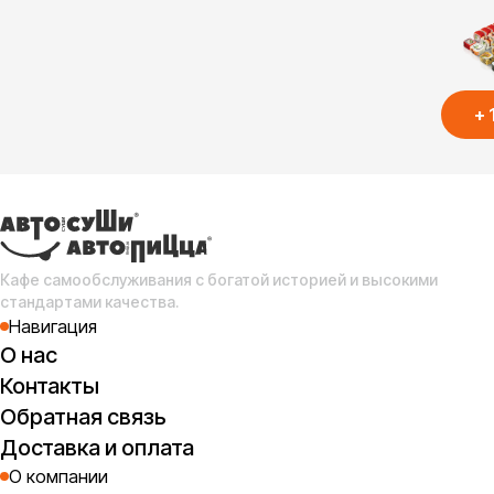
се
+
ав
(
1 
Кафе самообслуживания с богатой историей и высокими
стандартами качества.
Навигация
О нас
Контакты
Обратная связь
Доставка и оплата
О компании