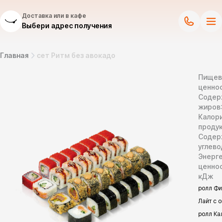
Доставка или в кафе
Выбери адрес получения
Главная
сет Ритм без авокадо
Пищев
ценнос
Содер
жиров
Калор
продук
Содер
углево
Энерг
ценно
кДж
ролл Ф
Лайт с о
ролл Ка