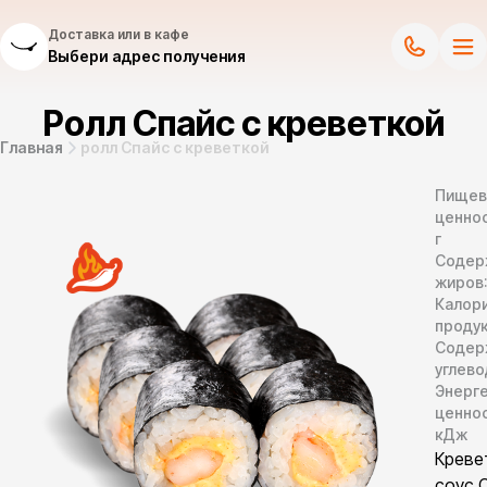
Доставка или в кафе
Выбери адрес получения
Ролл Спайс с креветкой
Главная
ролл Спайс с креветкой
Пищев
ценнос
г
Содер
жиров
Калор
продук
Содер
углево
Энерг
ценно
кДж
Креве
соус 