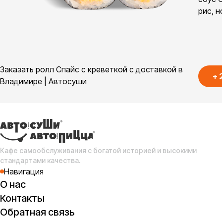
рис, н
Заказать ролл Спайс с креветкой с доставкой в
+
Владимире | Автосуши
Кафе самообслуживания с богатой историей и высокими
стандартами качества.
Навигация
О нас
Контакты
Обратная связь