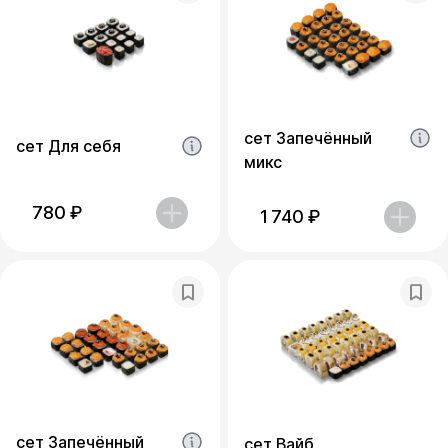
сет Запечённый
сет Для себя
микс
780
₽
1 740
₽
сет Запечённый
сет Вайб