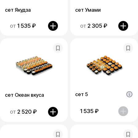
сет Якудза
сет Умами
от
1 535
₽
от
2 305
₽
сет 5
сет Океан вкуса
1 535
₽
от
2 520
₽