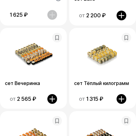
1 625
₽
от
2 200
₽
сет Вечеринка
сет Тёплый килограмм
от
2 565
₽
от
1 315
₽