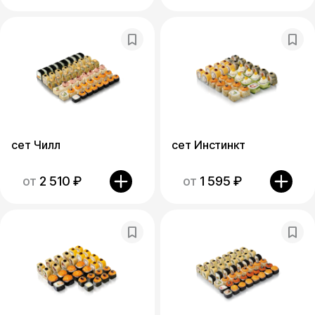
сет Чилл
сет Инстинкт
от
2 510
₽
от
1 595
₽