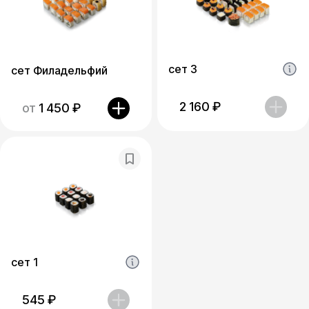
сет 3
сет Филадельфий
2 160
₽
от
1 450
₽
сет 1
545
₽